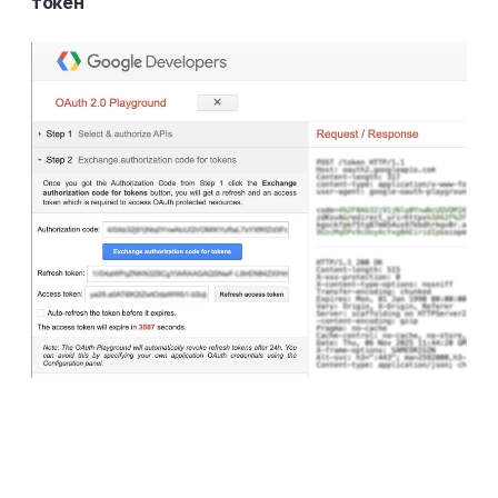
токен
6. Передайте данные для
конфигурации Enji