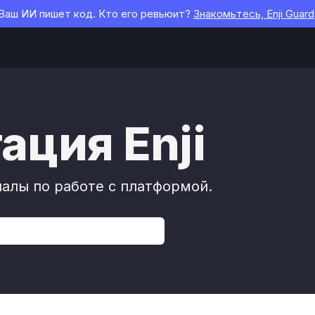
Ваш ИИ пишет код. Кто его ревьюит?
Знакомьтесь, Enji Guard
ция Enji
алы по работе с платформой.