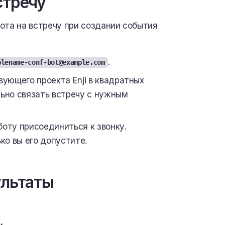
стречу
бота на встречу при создании события
.
plename-conf-bot@example.com
ующего проекта Enji в квадратных
льно связать встречу с нужным
боту присоединиться к звонку.
ко вы его допустите.
ультаты