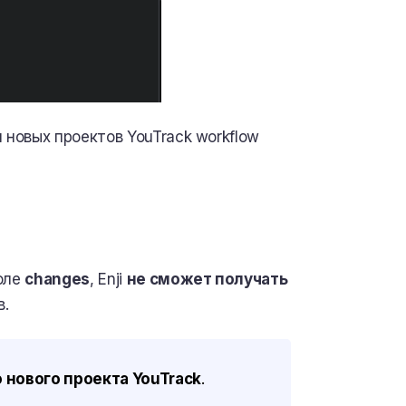
 новых проектов YouTrack workflow
поле
changes
, Enji
не сможет получать
в.
 нового проекта YouTrack
.