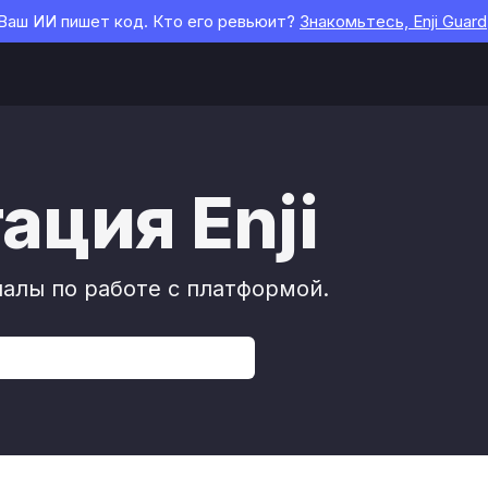
Ваш ИИ пишет код. Кто его ревьюит?
Знакомьтесь, Enji Guard
ция Enji
алы по работе с платформой.