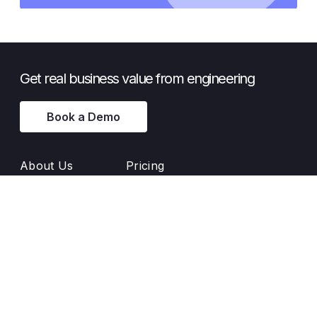
Get real business value from engineering
Book a Demo
About Us
Pricing
Principles
Blog
Success Stories
Glossary
Backlink Banners
Release Notes
Customer Support
Documentation
Enji User Manual