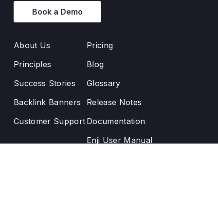
Book a Demo
About Us
Pricing
Principles
Blog
Success Stories
Glossary
Backlink Banners
Release Notes
Customer Support
Documentation
Enji User Manual
AI-улучшение UX от
Optux.ai
Text us: