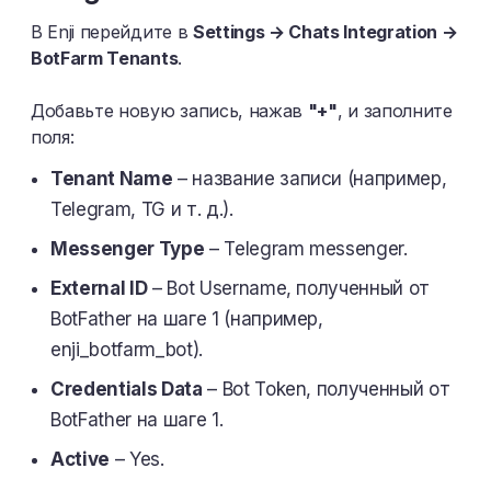
В Enji перейдите в
Settings → Chats Integration →
BotFarm Tenants
.​
Добавьте новую запись, нажав
"+"
, и заполните
поля:
Tenant Name
– название записи (например,
Telegram, TG и т. д.).
Messenger Type
– Telegram messenger.
External ID
– Bot Username, полученный от
BotFather на шаге 1 (например,
enji_botfarm_bot).
Credentials Data
– Bot Token, полученный от
BotFather на шаге 1.
Active
– Yes.