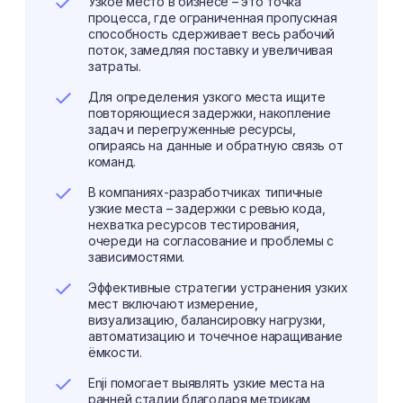
Узкое место в бизнесе – это точка
процесса, где ограниченная пропускная
способность сдерживает весь рабочий
поток, замедляя поставку и увеличивая
затраты.
Для определения узкого места ищите
повторяющиеся задержки, накопление
задач и перегруженные ресурсы,
опираясь на данные и обратную связь от
команд.
В компаниях-разработчиках типичные
узкие места – задержки с ревью кода,
нехватка ресурсов тестирования,
очереди на согласование и проблемы с
зависимостями.
Эффективные стратегии устранения узких
мест включают измерение,
визуализацию, балансировку нагрузки,
автоматизацию и точечное наращивание
ёмкости.
Enji помогает выявлять узкие места на
ранней стадии благодаря метрикам