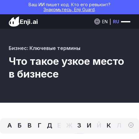
Ваш ИИ пишет код. Кто его ревьюит?
Знакомьтесь, Enji Guard
.
Enji.ai
EN
RU
Бизнес: Ключевые термины
Что такое узкое место
в бизнесе
А
Б
В
Г
Д
Е
Ж
З
И
Й
К
Л
М
Н
О
П
Р
С
Т
У
Ф
Х
Ц
Ч