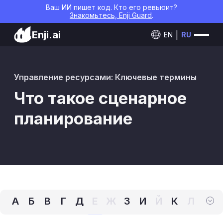
Ваш ИИ пишет код. Кто его ревьюит?
Знакомьтесь, Enji Guard
.
Enji.ai
EN
RU
Управление ресурсами: Ключевые термины
Что такое сценарное
планирование
А
Б
В
Г
Д
Е
Ж
З
И
Й
К
Л
М
Н
О
П
Р
С
Т
У
Ф
Х
Ц
Ч