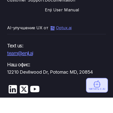
Customer Support
Documentation
Enji User Manual
AI-улучшение UX от
Optux.ai
Text us:
team@enji.ai
Наш офис:
12210 Devilwood Dr, Potomac MD, 20854
ЧИТАТЬ С AI
Privacy Policy
Terms and Conditions