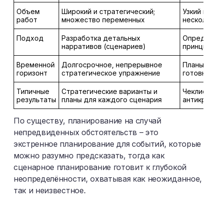
Объем
Широкий и стратегический;
Узкий и т
работ
множество переменных
несколько
Подход
Разработка детальных
Определе
нарративов (сценариев)
принципу 
Временной
Долгосрочное, непрерывное
Планы не
горизонт
стратегическое упражнение
готовнос
Типичные
Стратегические варианты и
Чеклисты 
результаты
планы для каждого сценария
антикризи
По существу, планирование на случай
непредвиденных обстоятельств – это
экстренное планирование для событий, которые
можно разумно предсказать, тогда как
сценарное планирование готовит к глубокой
неопределённости, охватывая как неожиданное,
так и неизвестное.