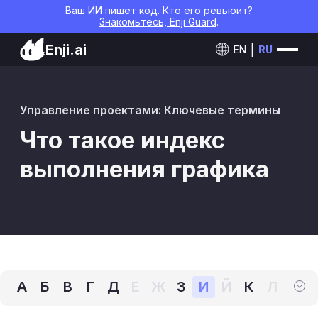
Ваш ИИ пишет код. Кто его ревьюит?
Знакомьтесь, Enji Guard
.
Enji.ai
EN
RU
Управление проектами: Ключевые термины
Что такое индекс
выполнения графика
А
Б
В
Г
Д
Е
Ж
З
И
Й
К
Л
М
Н
О
П
Р
С
Т
У
Ф
Х
Ц
Ч