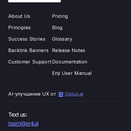
About Us
Pricing
Principles
Blog
Success Stories
Glossary
Backlink Banners
Release Notes
Customer Support
Documentation
Enji User Manual
AI-улучшение UX от
Optux.ai
Text us:
team@enji.ai