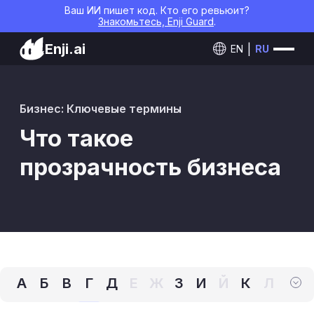
Ваш ИИ пишет код. Кто его ревьюит?
Знакомьтесь, Enji Guard
.
Enji.ai
EN
RU
Бизнес: Ключевые термины
Что такое
прозрачность бизнеса
А
Б
В
Г
Д
Е
Ж
З
И
Й
К
Л
М
Н
О
П
Р
С
Т
У
Ф
Х
Ц
Ч