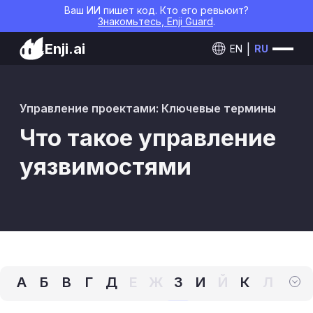
Ваш ИИ пишет код. Кто его ревьюит?
Знакомьтесь, Enji Guard
.
Enji.ai
EN
RU
Управление проектами: Ключевые термины
Что такое управление
уязвимостями
А
Б
В
Г
Д
Е
Ж
З
И
Й
К
Л
М
Н
О
П
Р
С
Т
У
Ф
Х
Ц
Ч