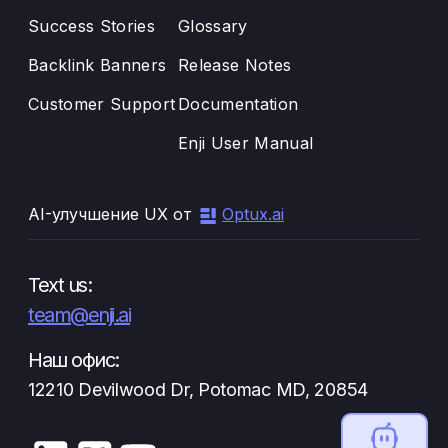
Success Stories
Glossary
Backlink Banners
Release Notes
Customer Support
Documentation
Enji User Manual
AI-улучшение UX от
Optux.ai
Text us:
team@enji.ai
Наш офис:
12210 Devilwood Dr, Potomac MD, 20854