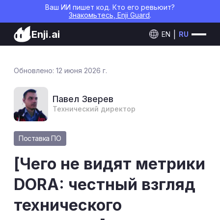
Ваш ИИ пишет код. Кто его ревьюит?
Знакомьтесь, Enji Guard
.
Enji.ai
EN
RU
Обновлено: 12 июня 2026 г.
Павел Зверев
Технический директор
Поставка ПО
[Чего не видят метрики
DORA: честный взгляд
технического