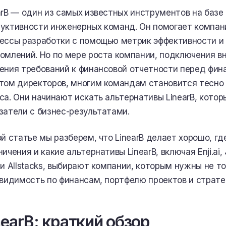
arB — один из самых известных инструментов на базе
уктивности инженерных команд. Он помогает компа
ессы разработки с помощью метрик эффективности и
омлений. Но по мере роста компании, подключения в
ения требований к финансовой отчетности перед фи
том директоров, многим командам становится тесно 
са. Они начинают искать альтернативы LinearB, кото
затели с бизнес-результатами.
ой статье мы разберем, что LinearB делает хорошо, гд
ичения и какие альтернативы LinearB, включая Enji.ai, Je
 и Allstacks, выбирают компании, которым нужны не 
 видимость по финансам, портфелю проектов и страт
nearB: краткий обзор