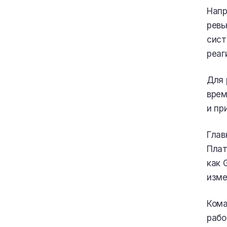
Напр
ревь
сист
реаг
Для 
врем
и пр
Глав
Плат
как 
изме
Кома
рабо