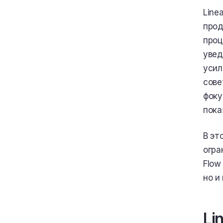
альтернативы
Line
8.
Как выбрать
прод
подходящую
проц
альтернативу LinearB
увед
усил
сове
фоку
пока
В эт
огран
Flow
но и
Li