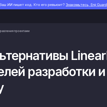
Ваш ИИ пишет код. Кто его ревьюит?
Знакомьтесь, Enji Guard
правления проектами
ьтернативы Linear
елей разработки и
у