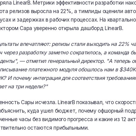
ряла LinearB. Метрики эффективности разработки нак
ота релизов выросла на 22%, а тимлиды оценили авт
усах и задержках в рабочих процессах. На квартальн
ктором Сара уверенно открыла дашборд LinearB.
ультаты впечатляют: релизы стали выходить на 22% ч
ч через разработку заметно сократилось, а команда б
денты", — отметил генеральный директор. "А теперь о
писывание платежного модуля обошлось нам в $340K
K? И почему интеграция для соответствия требования
ает на три недели?"
енность Сары исчезла. LinearB показывал, что скорост
объяснить, куда ушел бюджет, почему офшорный под
ченные часы без видимого прогресса и какие из 12 ак
твительно остаются прибыльными.