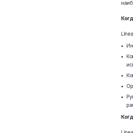
наиб
Когд
Line
Ин
Ко
ис
Ко
Ор
Ру
ра
Когд
Line