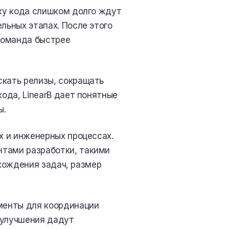
рку кода слишком долго ждут
льных этапах. После этого
команда быстрее
скать релизы, сокращать
кода, LinearB дает понятные
ы.
х и инженерных процессах.
нтами разработки, такими
рохождения задач, размер
менты для координации
 улучшения дадут