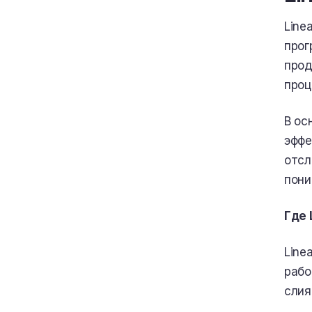
Line
прог
прод
проц
В ос
эффе
отсл
пони
Где 
Line
рабо
слия