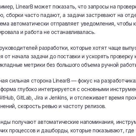
имер, LinearB может показать, что запросы на прове
ю, сборки часто падают, а задачи застревают на отде
ема автоматически отправляет уведомления, чтобы 
ировала и работа не останавливалась.
руководителей разработки, которые хотят чаще выпу
я от начала задачи до поставки и ускорять проверку 
икладные метрики без большого объема ручной работ
ная сильная сторона LinearB — фокус на разработчика
форма глубоко интегрируется с основными инструме
GitHub, GitLab, Jira и Jenkins, и отслеживает время п
нений, скорость ревью и частоту релизов.
нды получают автоматические напоминания, инстру
чих процессов и дашборды, которые показывают, где