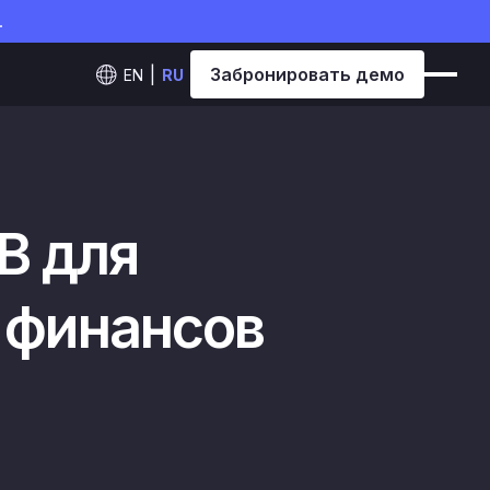
.
Забронировать демо
EN
RU
B для
 финансов