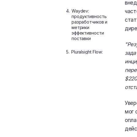
внед
4.
Waydev:
част
продуктивность
стат
разработчиков и
метрики
дире
эффективности
поставки
"Рез
5.
Pluralsight Flow:
зада
аналитика
инци
продуктивности и
взаимодействия в
пере
инженерных
$220
командах
отст
6.
Allstacks: анализ
потока поставки и
Увер
прогнозирование
рисков
мог 
опла
7.
Сравнительная
таблица: LinearB, Enji.ai
дейс
и другие