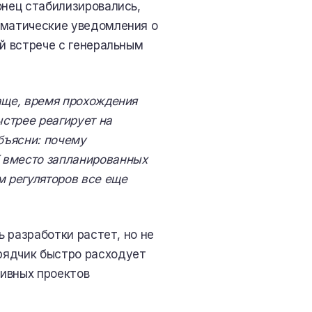
онец стабилизировались,
оматические уведомления о
ой встрече с генеральным
аще, время прохождения
ыстрее реагирует на
бъясни: почему
 вместо запланированных
м регуляторов все еще
ь разработки растет, но не
рядчик быстро расходует
тивных проектов