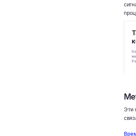
сигн
проц
Т
к
Ка
м
Ра
Ме
Эти 
связ
Врем