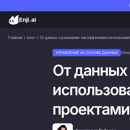
Enji.ai
Главная
Блог
От данных к решениям: как эффективно использова
УПРАВЛЕНИЕ НА ОСНОВЕ ДАННЫХ
Обнов
От данных
использов
проектами