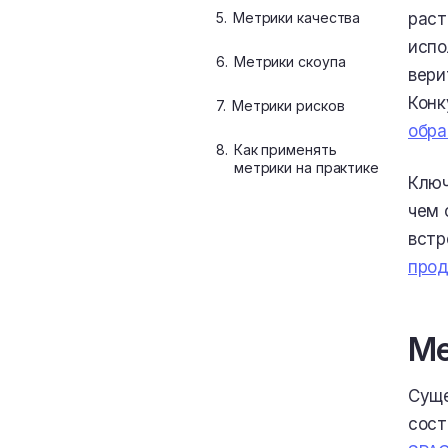
5.
Метрики качества
раст
испо
6.
Метрики скоупа
вери
Конк
7.
Метрики рисков
обра
8.
Как применять
метрики на практике
Ключ
чем 
встр
прод
Ме
Суще
сост