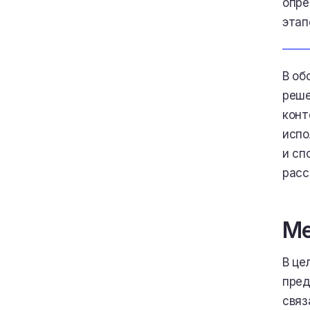
опре
этап
В об
реше
конт
испо
и сп
расс
Ме
В це
пред
связ