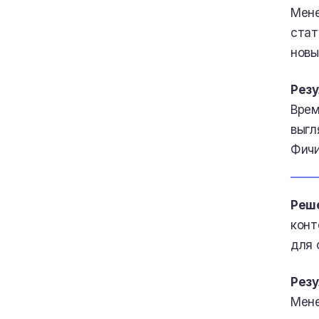
Мене
стат
новы
Резу
Врем
выгл
Фичи
Реш
конт
для 
Резу
Мене