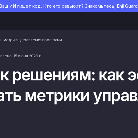
Ваш ИИ пишет код. Кто его ревьюит?
Знакомьтесь, Enji Guard
ть метрики управления проектами
лено: 15 июня 2026 г.
 к решениям: как 
ать метрики упра