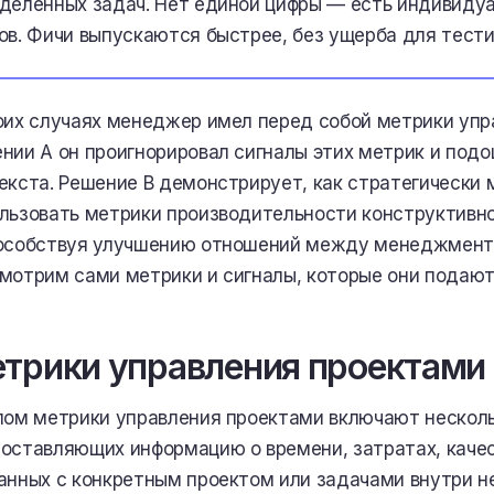
деленных задач. Нет единой цифры — есть индивидуа
ов. Фичи выпускаются быстрее, без ущерба для тести
оих случаях менеджер имел перед собой метрики упр
нии A он проигнорировал сигналы этих метрик и подо
екста. Решение B демонстрирует, как стратегическ
льзовать метрики производительности конструктивно
особствуя улучшению отношений между менеджменто
мотрим сами метрики и сигналы, которые они подают
трики управления проектами
лом метрики управления проектами включают несколь
оставляющих информацию о времени, затратах, качест
анных с конкретным проектом или задачами внутри н