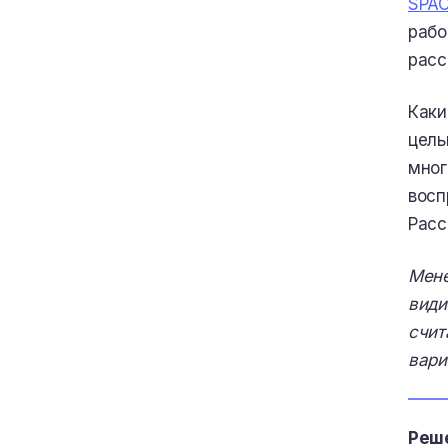
SPA
рабо
расс
Каки
цель
мног
восп
Расс
Мене
види
счит
вари
Реше