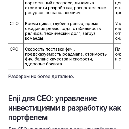
портфельный прогресс, динамика
ценнос
стоимости разработки, распределение
инвест
ресурсов по направлениям
требу
CTO
Время цикла, глубина ревью, время
Управ
ожидания ревью кода, стабильность
находи
релизов, технический долг, загруз
оптим
команды
снижат
CPO
Скорость поставки фич ,
Планир
предсказуемость роадмапа, стоимость
ожида
фич, баланс качества и скорости,
и срок
здоровье бэклога
Разберем их более детально.
Enji для CEO: управление
инвестициями в разработку как
портфелем
Для CEO ключевой вопрос в том, как работают