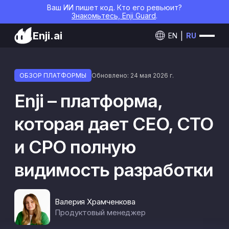
Ваш ИИ пишет код. Кто его ревьюит?
Знакомьтесь, Enji Guard
.
Enji.ai
EN
RU
ОБЗОР ПЛАТФОРМЫ
Обновлено: 24 мая 2026 г.
Enji – платформа,
которая дает CEO, CTO
и CPO полную
видимость разработки
Валерия Храмченкова
Продуктовый менеджер