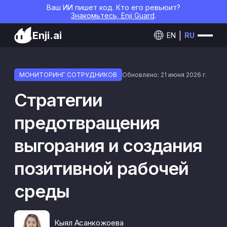
Ваш ИИ пишет код. Кто его ревьюит?
Знакомьтесь, Enji Guard
.
Enji.ai
EN
RU
МОНИТОРИНГ СОТРУДНИКОВ
Обновлено: 21 июня 2026 г.
Стратегии
предотвращения
выгорания и создания
позитивной рабочей
среды
Кыял Асанкожоева