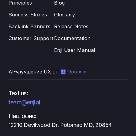
Principles
Blog
Success Stories
Glossary
Backlink Banners
Release Notes
Customer Support
Documentation
Enji User Manual
AI-улучшение UX от
Optux.ai
Text us:
team@enji.ai
Наш офис:
12210 Devilwood Dr, Potomac MD, 20854