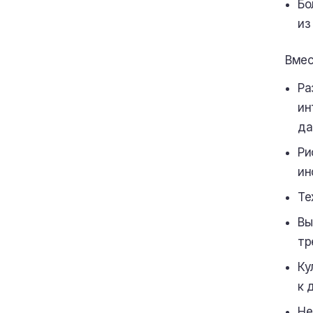
Бо
из
Вмес
Ра
ин
да
Ри
ин
Те
Вы
тр
Ку
к 
Не