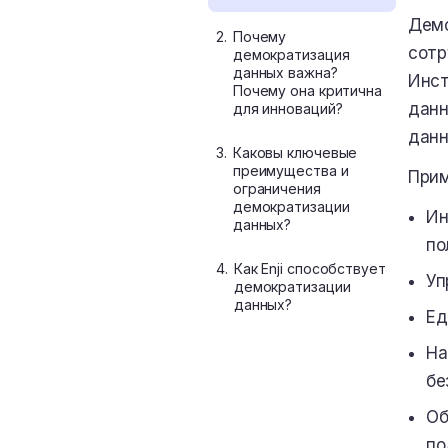
Демо
2.
Почему
сотр
демократизация
данных важна?
Инст
Почему она критична
данн
для инноваций?
данн
3.
Каковы ключевые
преимущества и
Прим
ограничения
демократизации
Ин
данных?
по
4.
Как Enji способствует
Уп
демократизации
данных?
Ед
На
бе
Об
по