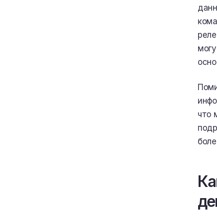
данн
кома
реле
могу
осно
Поми
инфо
что 
подр
боле
Ка
де