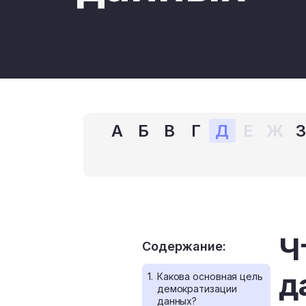
А
Б
В
Г
Д
Е
Ж
Ч
Содержание:
д
1.
Какова основная цель
демократизации
данных?