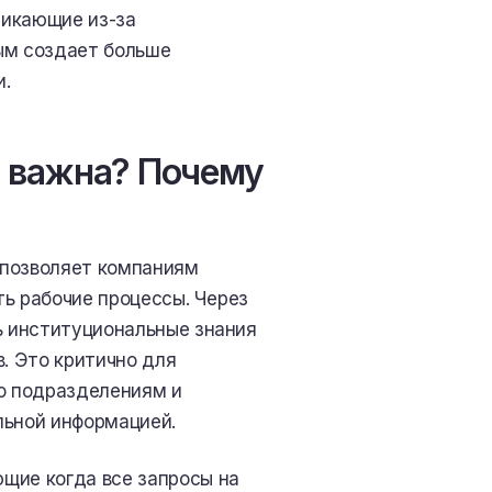
никающие из-за
ым создает больше
и.
 важна? Почему
 позволяет компаниям
ть рабочие процессы. Через
 институциональные знания
в. Это критично для
по подразделениям и
льной информацией.
ющие когда все запросы на