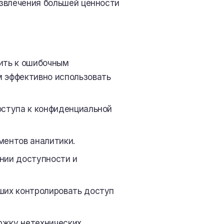
извлечения большей ценности
ить к ошибочным
м эффективно использовать
оступа к конфиденциальной
ментов аналитики.
нии доступности и
ших контролировать доступ
ржку нетехнических