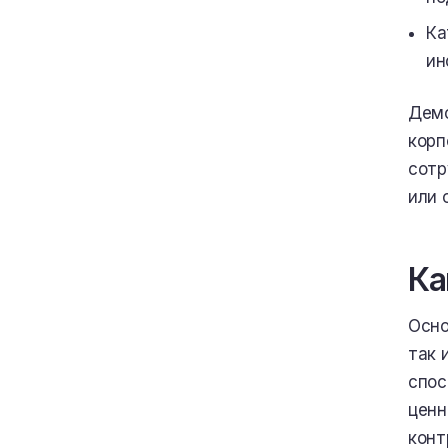
Ка
ин
Демо
корп
сотр
или 
Ка
Осно
так 
спос
ценн
конт