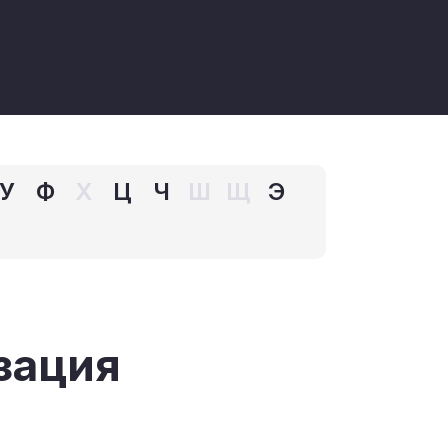
У
Ф
Х
Ц
Ч
Ш
Щ
Э
зация