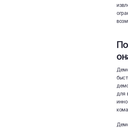
извл
огра
возм
По
он
Демо
быст
демо
для 
инно
кома
Демо