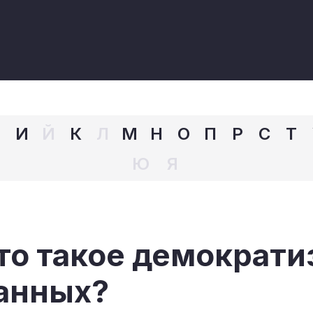
З
И
Й
К
Л
М
Н
О
П
Р
С
Т
Ю
Я
то такое демократи
анных?