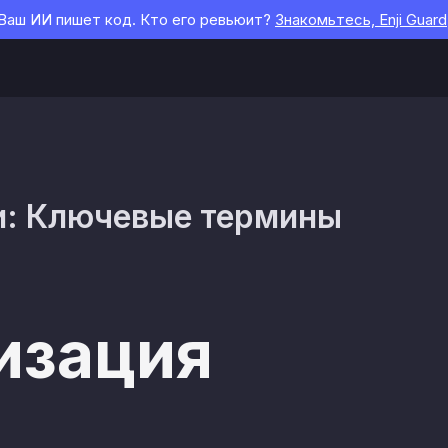
Ваш ИИ пишет код. Кто его ревьюит?
Знакомьтесь, Enji Guard
и: Ключевые термины
изация