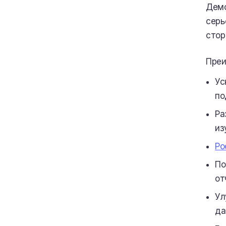
Демо
серь
стор
Преи
Ус
по
Ра
из
Ро
По
от
Ул
да