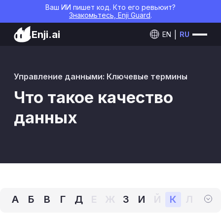
Ваш ИИ пишет код. Кто его ревьюит?
Знакомьтесь, Enji Guard
.
Enji.ai
EN
RU
Управление данными: Ключевые термины
Что такое качество
данных
А
Б
В
Г
Д
Е
Ж
З
И
Й
К
Л
М
Н
О
П
Р
С
Т
У
Ф
Х
Ц
Ч