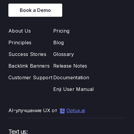
Book a Demo
About Us
Pricing
Principles
Blog
Success Stories
Glossary
Backlink Banners
Release Notes
Customer Support
Documentation
Enji User Manual
AI-улучшение UX от
Optux.ai
Text us: