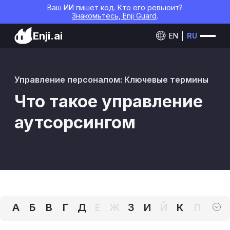
Ваш ИИ пишет код. Кто его ревьюит?
Знакомьтесь, Enji Guard
.
Enji.ai
EN
RU
Управление персоналом: Ключевые термины
Что такое управление
аутсорсингом
А
Б
В
Г
Д
Е
Ж
З
И
Й
К
Л
М
Н
О
П
Р
С
Т
У
Ф
Х
Ц
Ч