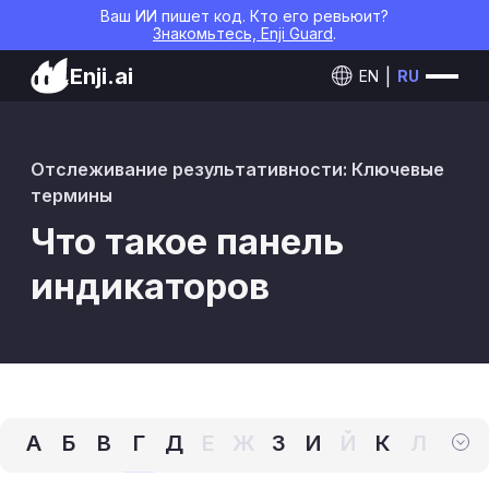
Ваш ИИ пишет код. Кто его ревьюит?
Знакомьтесь, Enji Guard
.
Enji.ai
EN
RU
Отслеживание результативности: Ключевые
термины
Что такое панель
индикаторов
А
Б
В
Г
Д
Е
Ж
З
И
Й
К
Л
М
Н
О
П
Р
С
Т
У
Ф
Х
Ц
Ч