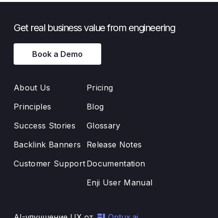
Get real business value from engineering
Book a Demo
About Us
Pricing
Principles
Blog
Success Stories
Glossary
Backlink Banners
Release Notes
Customer Support
Documentation
Enji User Manual
AI-улучшение UX от
Optux.ai