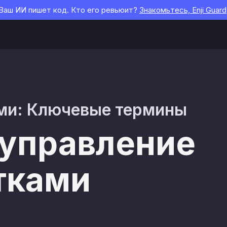
Ваш ИИ пишет код. Кто его ревьюит?
Знакомьтесь, Enji Guard
ми: Ключевые термины
 управление
тками