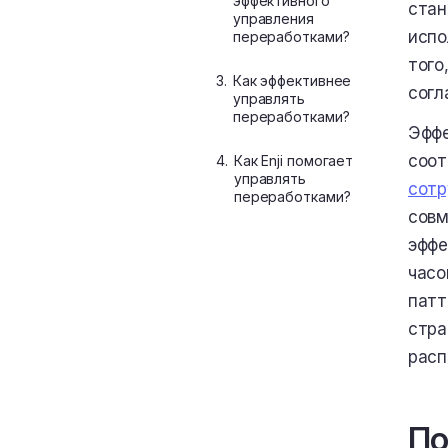
эффективного
стан
управления
испо
переработками?
того
3.
Как эффективнее
согл
управлять
переработками?
Эффе
соот
4.
Как Enji помогает
управлять
сотр
переработками?
совм
эффе
часо
патт
стра
расп
По