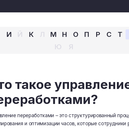
З
И
Й
К
Л
М
Н
О
П
Р
С
Т
Ю
Я
то такое управлени
ереработками?
вление переработками – это структурированный проц
лирования и оптимизации часов, которые сотрудники