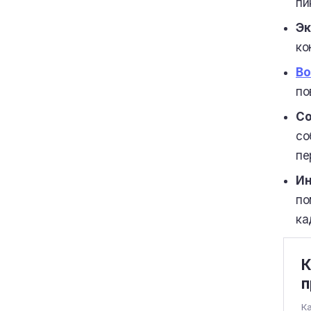
пи
Эк
ко
Во
по
Со
со
пе
Ин
по
ка
К
п
Ка