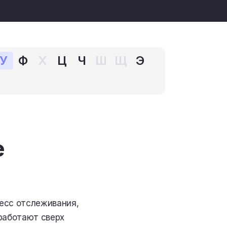
У
Ф
Х
Ц
Ч
Ш
Щ
Э
е
есс отслеживания,
 работают сверх