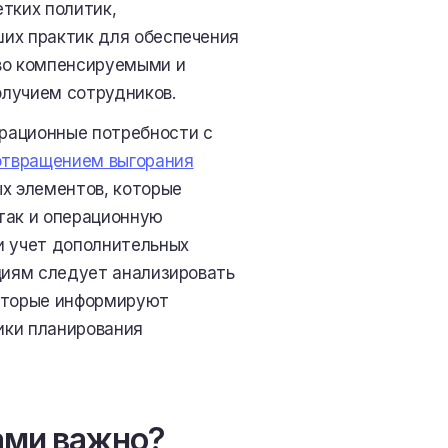
тких политик,
их практик для обеспечения
иво компенсируемыми и
олучием сотрудников.
рационные потребности с
твращением выгорания
ых элементов, которые
так и операционную
и учет дополнительных
циям следует анализировать
которые информируют
ики планирования
ами важно?