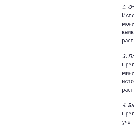
2. О
Испо
мони
выяв
расп
3. П
Пред
мини
исто
расп
4. В
Пред
учет