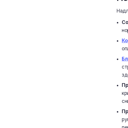
Надл
Со
но
Ко
оп
Бл
ст
зд
Пр
кр
сн
Пр
ру
пе