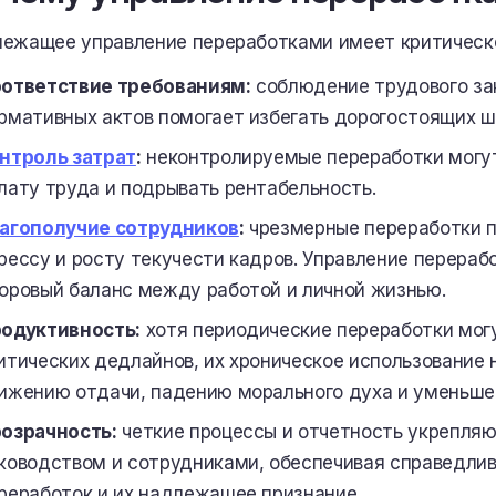
ежащее управление переработками имеет критическо
ответствие требованиям:
соблюдение трудового за
рмативных актов помогает избегать дорогостоящих ш
нтроль затрат
:
неконтролируемые переработки могут
лату труда и подрывать рентабельность.
агополучие сотрудников
:
чрезмерные переработки п
рессу и росту текучести кадров. Управление перера
оровый баланс между работой и личной жизнью.
одуктивность:
хотя периодические переработки мог
итических дедлайнов, их хроническое использование 
ижению отдачи, падению морального духа и уменьше
озрачность:
четкие процессы и отчетность укрепля
ководством и сотрудниками, обеспечивая справедли
реработок и их надлежащее признание.