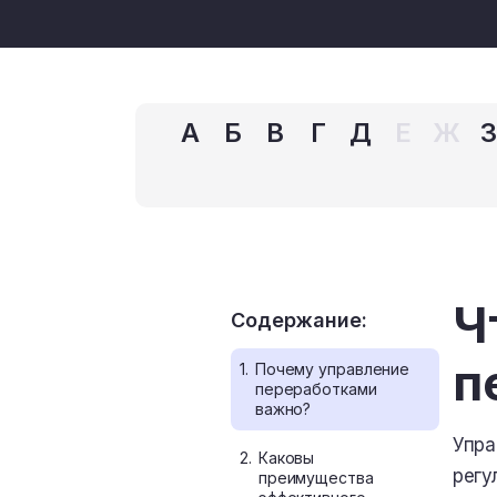
А
Б
В
Г
Д
Е
Ж
Ч
Содержание:
п
1.
Почему управление
переработками
важно?
Упра
2.
Каковы
регу
преимущества