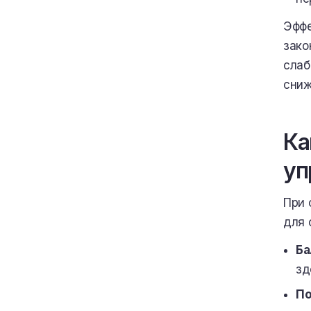
Эффе
зако
слаб
сниж
Ка
уп
При 
для 
Ба
зд
По