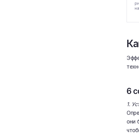
ри
н
Ка
Эффе
техн
6 
1. У
Опре
они 
чтоб